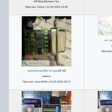
АМ Мод Малахит Ген
Прислал: Simon | 21.05.2026 19:58
var_na
Прислал:
vqokmhlyoq1dfj8o-3nt.jpg
[63 Кб]
кабель
Прислал: anton4646 | 20.05.2026 20:11