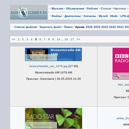
·
Магазин
·
Объявления
·
Рейтинг
·
Статьи
·
Частоты
·
·
Файлы
·
Диапазоны
·
Сигналы
·
Музей
·
Mods
·
LPD-
·
Список файлов
·
Закачать файл
·
Поиск
· Архив:
2026
2025
2023
2022
2021
20
<<
.
1
.
2
.
3
.
4
.
5
.
6
.
7
.
8
.
9
.
10
...
16
.
17
.
>>
museumsradio_am_1476.jpg
[17 Кб]
Museumsradio AM 1476 AM
Прислал: Greenland | 30.05.2026 21:26
bbc_asi
BB
Прислал: G
whkw_th
WHK