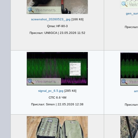
gen_sum
screenshot_20260523_.jpg
[166 Кб]
Qmac HF-90-3
Прислал:
Прислал: UN6GCA | 23.05.2026 11:52
signal_pc_6.5.jpg
[285 Кб]
am
СПС 6.6 ЧМ
Прислал: Simon | 22.05.2026 12:38
Прислал: