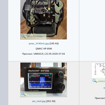
qmac_hf-90m1.jpg
[195 Кб]
QMAC HF-90M
Прислал: UN6GCA | 22.05.2026 07:04
s
Прислал:
am_mod.jpg
[261 Кб]