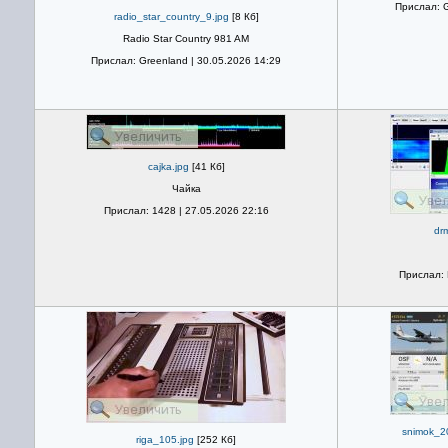
Прислал: G
radio_star_country_9.jpg
[8 Кб]
Radio Star Country 981 AM
Прислал: Greenland | 30.05.2026 14:29
cajka.jpg
[41 Кб]
Чайка
Прислал: 1428 | 27.05.2026 22:16
dr
Прислал: 
snimok_2
riga_105.jpg
[252 Кб]