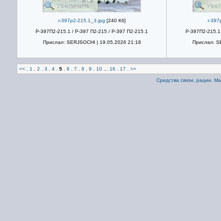
r-397p2-215.1_3.jpg
[240 Кб]
r-397
Р-397П2-215.1 / Р-397 П2-215 / Р-397 П2-215.1
Р-397П2-215.1 
Прислал: SERJSOCHI | 19.05.2026 21:18
Прислал: S
<<
.
1
.
2
.
3
.
4
.
5
.
6
.
7
.
8
.
9
.
10
...
16
.
17
.
>>
Средства связи, рации. М