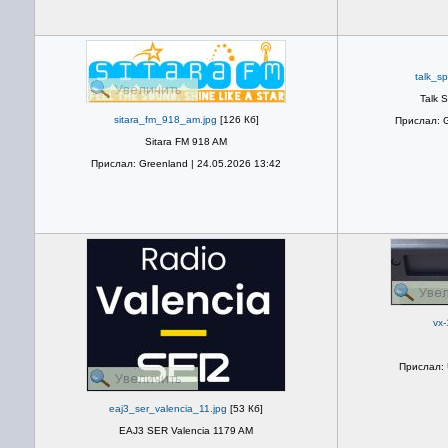
talk_s
Talk 
sitara_fm_918_am.jpg
[126 Кб]
Прислал: G
Sitara FM 918 AM
Прислал: Greenland | 24.05.2026 13:42
vx-
Прислал: 
eaj3_ser_valencia_11.jpg
[53 Кб]
EAJ3 SER Valencia 1179 AM