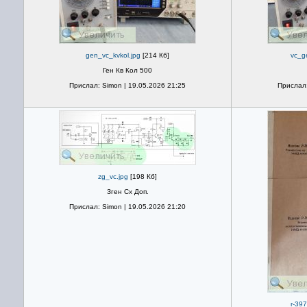
gen_vc_kvkol.jpg
[214 Кб]
vc_g
Ген Кв Кол 500
Прислал: Simon | 19.05.2026 21:25
Прислал:
zg_vc.jpg
[198 Кб]
Зген Сх Доп.
Прислал: Simon | 19.05.2026 21:20
r-39