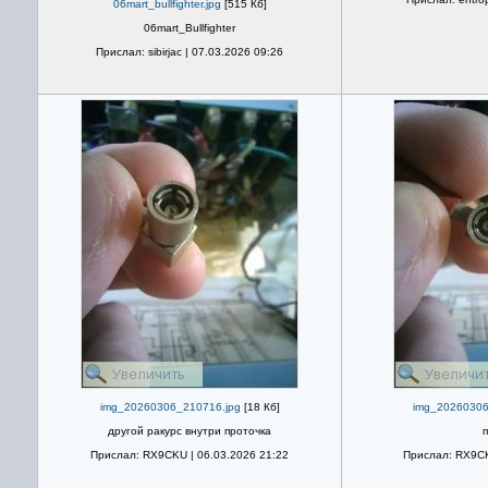
06mart_bullfighter.jpg
[515 Кб]
06mart_Bullfighter
Прислал: sibirjac | 07.03.2026 09:26
img_20260306_210716.jpg
[18 Кб]
img_20260306
другой ракурс внутри проточка
Прислал: RX9CKU | 06.03.2026 21:22
Прислал: RX9CK