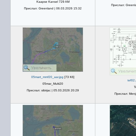
Kaapse Kansel 729 AM
Прислал: Greenla
Прислал: Greenland | 06.03.2026 15:32
05mart_mmf20_aar.jpg
[73 Кб]
tef02
05mar_Multi20
Т
Прислал: sibirjac | 05.03.2026 20:29
Прислал: Menjo