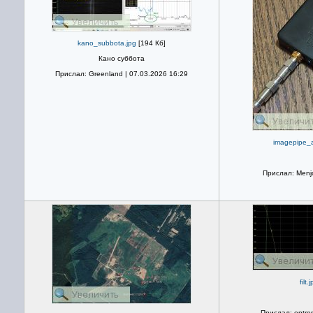
kano_subbota.jpg
[194 Кб]
Кано суббота
Прислал: Greenland | 07.03.2026 16:29
imagepipe_a
Прислал: Menjo
filt.
Прислал: entrop