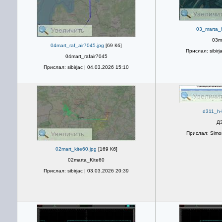
03_marta_h
03m
04mart_raf_air7045.jpg
[69 Кб]
Прислал: sibirj
04mart_rafair7045
Прислал: sibirjac | 04.03.2026 15:10
d311_h-k
Д3
Прислал: Simon
02mart_kite60.jpg
[169 Кб]
02marta_Kite60
Прислал: sibirjac | 03.03.2026 20:39