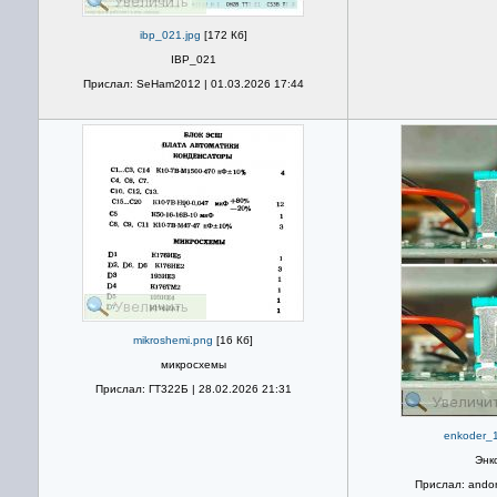
ibp_021.jpg
[172 Кб]
IBP_021
Прислал: SeHam2012 | 01.03.2026 17:44
mikroshemi.png
[16 Кб]
микросхемы
Прислал: ГТ322Б | 28.02.2026 21:31
enkoder_1
Энк
Прислал: andor