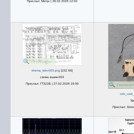
Прислал: Menjo | 28.02.2026 12:02
shema_isim-003.png
[232 Кб]
схема ишим-003
Прислал: ГТ322Б | 27.02.2026 19:59
udv_cast_
Уд
Прислал: Simon