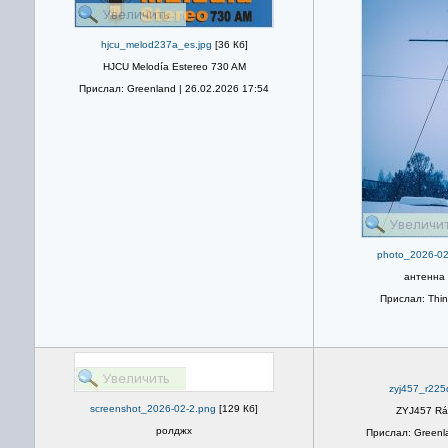
hjcu_melod237a_es.jpg
[36 Кб]
HJCU Melodía Estereo 730 AM
Прислал: Greenland | 26.02.2026 17:54
photo_2026-02
антенна
Прислал: Thin
zyj457_r225
screenshot_2026-02-2.png
[129 Кб]
ZYJ457 Rá
ролджх
Прислал: Greenla