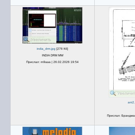
india_drm.jpg
[276 Кб]
INDIA DRM MW
Прислал: rn9aaa | 26.02.2026 19:54
ant2.
Прислал: Брандмай