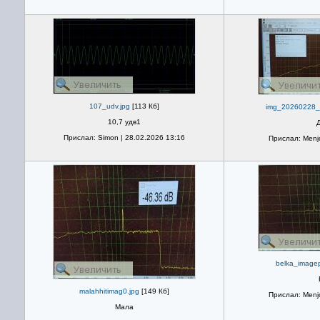
107_udv.jpg
[113 Кб]
img_20260228_
10,7 удв1
Прислал: Simon | 28.02.2026 13:16
Прислал: Menjo
belka_imagep
malahhitimag0.jpg
[149 Кб]
Прислал: Menjo
Мала