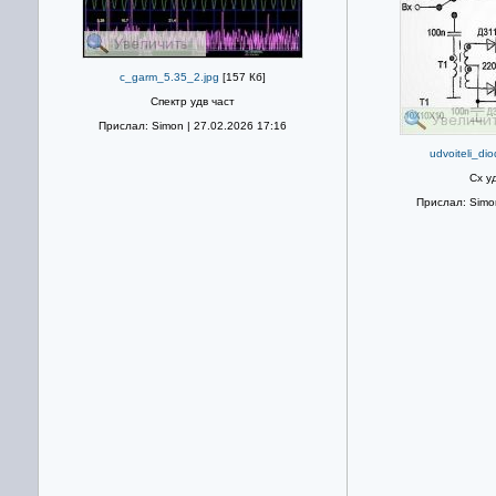
c_garm_5.35_2.jpg
[157 Кб]
Спектр удв част
Прислал: Simon | 27.02.2026 17:16
udvoiteli_di
Сх у
Прислал: Simon