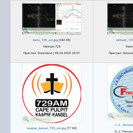
kano_729_am.jpg
[192 Кб]
vietnam_72
Vietnam 729
Viet
Прислал: Greenland | 06.03.2026 18:57
Прислал: Greenla
o..2._frecuen
kaapse_kansel_729_am.jpg
[77 Кб]
O..2. Frecue