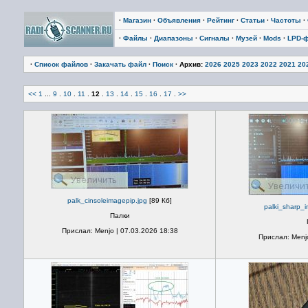
·
Магазин
·
Объявления
·
Рейтинг
·
Статьи
·
Частоты
·
·
Файлы
·
Диапазоны
·
Сигналы
·
Музей
·
Mods
·
LPD-
·
Список файлов
·
Закачать файл
·
Поиск
· Архив:
2026
2025
2023
2022
2021
20
<<
1
...
9
.
10
.
11
.
12
.
13
.
14
.
15
.
16
.
17
.
>>
palk_cinsoleimagepip.jpg
[89 Кб]
palki_sharp_i
Палки
Прислал: Menjo | 07.03.2026 18:38
Прислал: Menjo