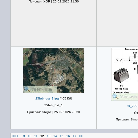
Прислал: XOR | 25.02.2026 21:50
25feb_est_1.jpg
[405 Кб]
25feb_Est_1
tk_209-
Прислал: sibirjac | 25.02.2026 20:50
Уп
Прислал: Simon
<<
1
...
9
.
10
.
11
.
12
.
13
.
14
.
15
.
16
.
17
.
>>