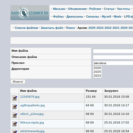
·
Магазин
·
Объявления
·
Рейтинг
·
Статьи
·
Частоты
·
·
Файлы
·
Диапазоны
·
Сигналы
·
Музей
·
Mods
·
LPD-
·
Список файлов
·
Закачать файл
·
Поиск
· Архив:
2025
2023
2022
2021
2020
20
Имя файла
Описание файла
Прислал
Директория
Имя файла
Размер
Загружен
12345678.jpg
151 Кб
30.01.2018 15:08
ug9hspq9w4u.jpg
64 Кб
30.01.2018 14:17
u6bv1_p2rew.jpg
68 Кб
30.01.2018 14:16
94kvua-mpda.jpg
68 Кб
25.01.2018 17:02
ekhb3mewmfy.jpg
96 Кб
25.01.2018 16:54