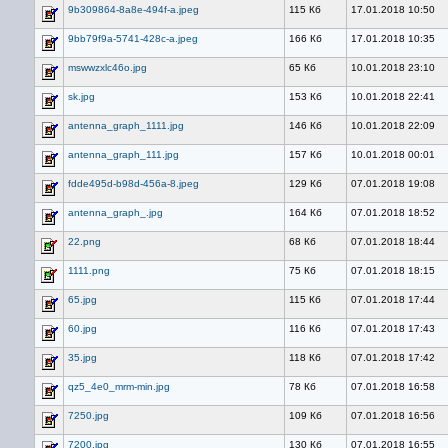
9b309864-8a8e-494f-a.jpeg
115 Кб
17.01.2018 10:50
9bb79f9a-5741-428c-a.jpeg
166 Кб
17.01.2018 10:35
mswwzxlc46o.jpg
65 Кб
10.01.2018 23:10
sk.jpg
153 Кб
10.01.2018 22:41
antenna_graph_1111.jpg
146 Кб
10.01.2018 22:09
antenna_graph_111.jpg
157 Кб
10.01.2018 00:01
fdde495d-b98d-456a-8.jpeg
129 Кб
07.01.2018 19:08
antenna_graph_.jpg
164 Кб
07.01.2018 18:52
22.png
68 Кб
07.01.2018 18:44
1111.png
75 Кб
07.01.2018 18:15
65.jpg
115 Кб
07.01.2018 17:44
60.jpg
116 Кб
07.01.2018 17:43
35.jpg
118 Кб
07.01.2018 17:42
qz5_4e0_mrm-min.jpg
78 Кб
07.01.2018 16:58
7250.jpg
109 Кб
07.01.2018 16:56
7200.jpg
130 Кб
07.01.2018 16:55