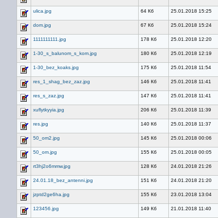
ulica.jpg
64 Кб
25.01.2018 15:25
dom.jpg
67 Кб
25.01.2018 15:24
1111111111.jpg
178 Кб
25.01.2018 12:20
1-30_s_balunom_s_kom.jpg
180 Кб
25.01.2018 12:19
1-30_bez_koaks.jpg
175 Кб
25.01.2018 11:54
res_1_shag_bez_zaz.jpg
146 Кб
25.01.2018 11:41
res_s_zaz.jpg
147 Кб
25.01.2018 11:41
xuflytkyyia.jpg
206 Кб
25.01.2018 11:39
res.jpg
140 Кб
25.01.2018 11:37
50_om2.jpg
145 Кб
25.01.2018 00:06
50_om.jpg
155 Кб
25.01.2018 00:05
rt3hj2o6mmw.jpg
128 Кб
24.01.2018 21:26
24.01.18_bez_antenni.jpg
151 Кб
24.01.2018 21:20
jzptd2ge6ha.jpg
155 Кб
23.01.2018 13:04
123456.jpg
149 Кб
21.01.2018 11:40