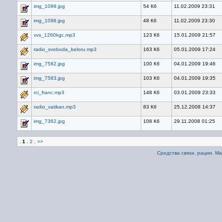
img_1099.jpg
54 Кб
11.02.2009 23:31
img_1098.jpg
48 Кб
11.02.2009 23:30
vvs_1260kgc.mp3
123 Кб
15.01.2009 21:57
radio_svoboda_beloru.mp3
163 Кб
05.01.2009 17:24
img_7582.jpg
100 Кб
04.01.2009 19:46
img_7583.jpg
103 Кб
04.01.2009 19:35
rci_franc.mp3
148 Кб
03.01.2009 23:33
radio_vatikan.mp3
83 Кб
25.12.2008 14:37
img_7362.jpg
108 Кб
29.11.2008 01:25
.
1
.
2
.
>>
Средства связи, рации. М