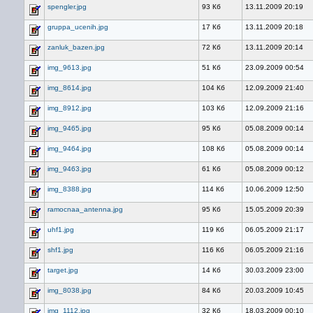
spengler.jpg
93 Кб
13.11.2009 20:19
gruppa_ucenih.jpg
17 Кб
13.11.2009 20:18
zanluk_bazen.jpg
72 Кб
13.11.2009 20:14
img_9613.jpg
51 Кб
23.09.2009 00:54
img_8614.jpg
104 Кб
12.09.2009 21:40
img_8912.jpg
103 Кб
12.09.2009 21:16
img_9465.jpg
95 Кб
05.08.2009 00:14
img_9464.jpg
108 Кб
05.08.2009 00:14
img_9463.jpg
61 Кб
05.08.2009 00:12
img_8388.jpg
114 Кб
10.06.2009 12:50
ramocnaa_antenna.jpg
95 Кб
15.05.2009 20:39
uhf1.jpg
119 Кб
06.05.2009 21:17
shf1.jpg
116 Кб
06.05.2009 21:16
target.jpg
14 Кб
30.03.2009 23:00
img_8038.jpg
84 Кб
20.03.2009 10:45
img_1112.jpg
32 Кб
18.03.2009 00:10