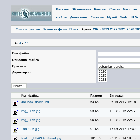
·
Магазин
·
Объявления
·
Рейтинг
·
Статьи
·
Частоты
·
·
Файлы
·
Диапазоны
·
Сигналы
·
Музей
·
Mods
·
LPD-
·
Список файлов
·
Закачать файл
·
Поиск
· Архив:
2025
2023
2022
2021
2020
20
.
1
.
2
.
>>
Имя файла
Описание файла
Прислал
Директория
Имя файла
Размер
Загружен
golubaa_divizia.jpg
53 Кб
06.10.2017 16:18
img_1166.jpg
99 Кб
11.10.2016 22:27
img_1165.jpg
96 Кб
11.10.2016 22:27
1880395.jpg
91 Кб
15.09.2016 17:47
feature_b04264965dad.jpg
101 Кб
27.11.2014 13:08