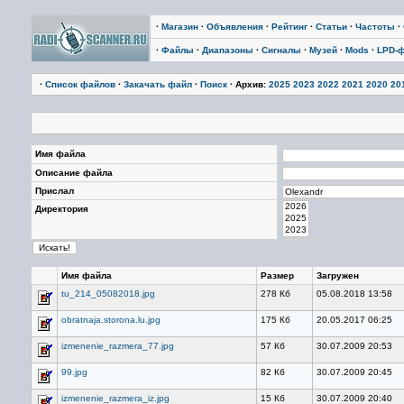
·
Магазин
·
Объявления
·
Рейтинг
·
Статьи
·
Частоты
·
·
Файлы
·
Диапазоны
·
Сигналы
·
Музей
·
Mods
·
LPD-
·
Список файлов
·
Закачать файл
·
Поиск
· Архив:
2025
2023
2022
2021
2020
20
Имя файла
Описание файла
Прислал
Директория
Имя файла
Размер
Загружен
tu_214_05082018.jpg
278 Кб
05.08.2018 13:58
obratnaja.storona.lu.jpg
175 Кб
20.05.2017 06:25
izmenenie_razmera_77.jpg
57 Кб
30.07.2009 20:53
99.jpg
82 Кб
30.07.2009 20:45
izmenenie_razmera_iz.jpg
15 Кб
30.07.2009 20:40