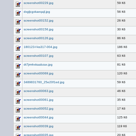
screenshot00229.jpg
59 Кб
dxgljcgxkaeqajl.jpg
56 Кб
screenshot00152.jpg
26 Кб
screenshot00156.jpg
30 Кб
screenshot00126.jpg
86 Кб
180123-f-ks317-004.jpg
186 Кб
screenshot00107.jpg
63 Кб
dt7jrmhxkaabzax.jpg
81 Кб
screenshot00069.jpg
120 Кб
3489831760_25e20f1ed.jpg
59 Кб
screenshot00063.jpg
46 Кб
screenshot00061.jpg
35 Кб
screenshot00052.jpg
17 Кб
screenshot00044.jpg
125 Кб
screenshot00039.jpg
119 Кб
screenshot00035.jpg
20 Кб