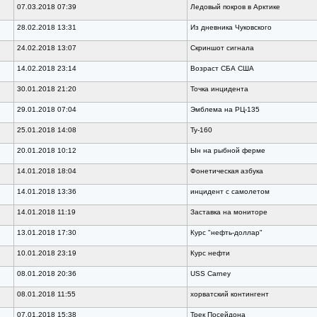
07.03.2018 07:39
Ледовый покров в Арктике
28.02.2018 13:31
Из дневника Чуковского
24.02.2018 13:07
Скриншот сигнала
14.02.2018 23:14
Возраст СБА США
30.01.2018 21:20
Точка инцидента
29.01.2018 07:04
Эмблема на РЦ-135
25.01.2018 14:08
Ту-160
20.01.2018 10:12
Ын на рыбной ферме
14.01.2018 18:04
Фонетическая азбука
14.01.2018 13:36
инцидент с самолетом
14.01.2018 11:19
Заставка на мониторе
13.01.2018 17:30
Курс "нефть-доллар"
10.01.2018 23:19
Курс нефти
08.01.2018 20:36
USS Carney
08.01.2018 11:55
хорватский контингент
07.01.2018 15:38
Трек Посейдона