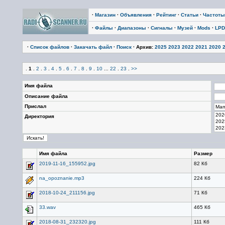
·
Магазин
·
Объявления
·
Рейтинг
·
Статьи
·
Частоты
·
Файлы
·
Диапазоны
·
Сигналы
·
Музей
·
Mods
·
LPD
·
Список файлов
·
Закачать файл
·
Поиск
· Архив:
2025
2023
2022
2021
2020
.
1
.
2
.
3
.
4
.
5
.
6
.
7
.
8
.
9
.
10
...
22
.
23
.
>>
Имя файла
Описание файла
Прислал
Директория
Имя файла
Размер
2019-11-16_155952.jpg
82 Кб
na_opoznanie.mp3
224 Кб
2018-10-24_211156.jpg
71 Кб
33.wav
465 Кб
2018-08-31_232320.jpg
111 Кб