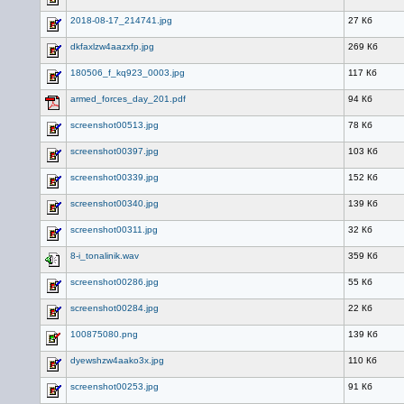
2018-08-17_214741.jpg
27 Кб
dkfaxlzw4aazxfp.jpg
269 Кб
180506_f_kq923_0003.jpg
117 Кб
armed_forces_day_201.pdf
94 Кб
screenshot00513.jpg
78 Кб
screenshot00397.jpg
103 Кб
screenshot00339.jpg
152 Кб
screenshot00340.jpg
139 Кб
screenshot00311.jpg
32 Кб
8-i_tonalinik.wav
359 Кб
screenshot00286.jpg
55 Кб
screenshot00284.jpg
22 Кб
100875080.png
139 Кб
dyewshzw4aako3x.jpg
110 Кб
screenshot00253.jpg
91 Кб