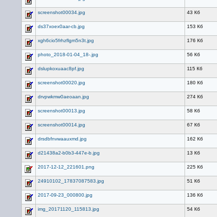
screenshot00034.jpg
43 Кб
ds37xoex0aar-cb.jpg
153 Кб
xgh6cio5frhzflgm5n3t.jpg
176 Кб
photo_2018-01-04_18-.jpg
56 Кб
dslupkoxuaac8pf.jpg
115 Кб
screenshot00020.jpg
180 Кб
drvpwkmw0aeoaan.jpg
274 Кб
screenshot00013.jpg
58 Кб
screenshot00014.jpg
67 Кб
drsdbfnvwaauxmd.jpg
162 Кб
d21438a2-b0b3-447e-b.jpg
13 Кб
2017-12-12_221601.png
225 Кб
24910102_17837087583.jpg
51 Кб
2017-09-23_000800.jpg
136 Кб
img_20171120_115813.jpg
54 Кб