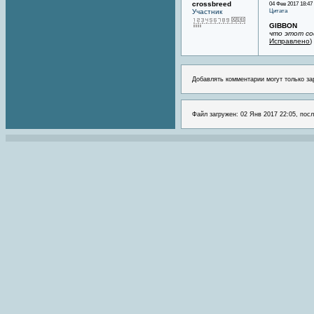
crossbreed
04 Фев 2017 18:47
Цитата
Участник
GIBBON
что этот со
Исправлено
)
Добавлять комментарии могут только за
Файл загружен: 02 Янв 2017 22:05, посл