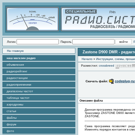
Логин
Пароль
На главную
Zastone D900 DMR - редакт
наш магазин радио
Начало
»
Инструкции, схемы, прош
объявления
Разместил:
crossbreed
радиорейтинг
радиостанции
codeplug-ru
Скачать файл:
радиоприемники
диапазоны частот
таблица частот
Описание файла
аэродромы
Данная программа переведена cr
статьи
Трансивер ZASTONE D900 является
ZASTONE.
файлы
___________________________
форум
Сама программа позволяет ред
Изменять порядок контактов в спис
фото