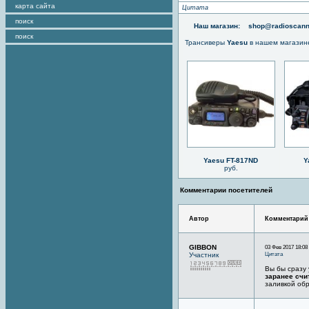
карта сайта
Цитата
поиск
Наш магазин:
shop@radioscann
поиск
Трансиверы
Yaesu
в нашем магазин
Yaesu FT-817ND
Y
руб.
Комментарии посетителей
Автор
Комментарий
GIBBON
03 Фев 2017 18:08
Цитата
Участник
Вы бы сразу 
заранее сч
заливкой об