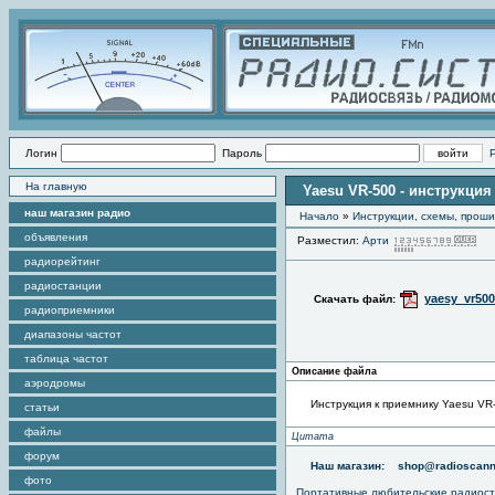
Логин
Пароль
На главную
Yaesu VR-500 - инструкция
наш магазин радио
Начало
»
Инструкции, схемы, прош
объявления
Разместил:
Арти
Пр
радиорейтинг
радиостанции
yaesy_vr500
Скачать файл:
радиоприемники
диапазоны частот
таблица частот
Описание файла
аэродромы
Инструкция к приемнику Yaesu VR
статьи
файлы
Цитата
форум
Наш магазин:
shop@radioscann
фото
Портативные любительские радиос