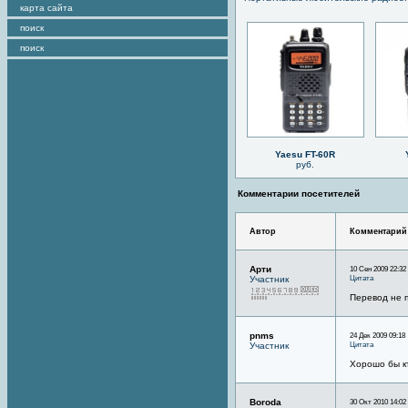
карта сайта
поиск
поиск
Yaesu FT-60R
руб.
Комментарии посетителей
Автор
Комментарий
Арти
10 Сен 2009 22:32
Цитата
Участник
Перевод не 
pnms
24 Дек 2009 09:18
Цитата
Участник
Хорошо бы к
Boroda
30 Окт 2010 14:02