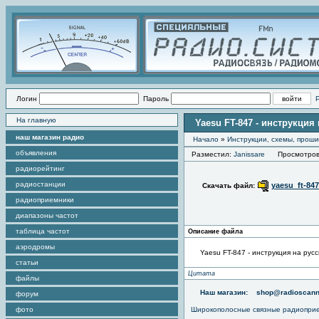
Логин
Пароль
На главную
Yaesu FT-847 - инструкция
наш магазин радио
Начало
»
Инструкции, схемы, прош
объявления
Разместил:
Janissare
Просмотров э
радиорейтинг
радиостанции
yaesu_ft-84
Скачать файл:
радиоприемники
диапазоны частот
таблица частот
Описание файла
аэродромы
Yaesu FT-847 - инструкция на рус
статьи
Цитата
файлы
Наш магазин:
shop@radioscann
форум
фото
Широкополосные связные радиопри