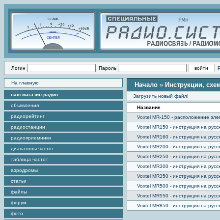
Логин
Пароль
На главную
Начало
»
Инструкции, схе
наш магазин радио
Загрузить новый файл!
объявления
Название
радиорейтинг
Voxtel MR-150 - расположение эл
радиостанции
Voxtel MR150 - инструкция на русс
Voxtel MR160 - инструкция на русс
радиоприемники
Voxtel MR200 - инструкция на русс
диапазоны частот
Voxtel MR250 - инструкция на русс
таблица частот
Voxtel MR300 - инструкция на русс
аэродромы
Voxtel MR350 - инструкция на русс
статьи
Voxtel MR500 - инструкция на русс
файлы
Voxtel MR550 - инструкция на русс
форум
Voxtel MR850 - инструкция на русс
фото