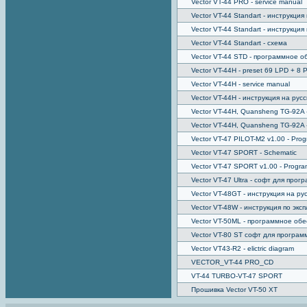
Vector VT-44 PRO - service manual
Vector VT-44 Standart - инструкция
Vector VT-44 Standart - инструкция
Vector VT-44 Standart - схема
Vector VT-44 STD - программное 
Vector VT-44H - preset 69 LPD + 8
Vector VT-44H - service manual
Vector VT-44H - инструкция на рус
Vector VT-44H, Quansheng TG-92A - 
Vector VT-44H, Quansheng TG-92A
Vector VT-47 PILOT-M2 v1.00 - Pro
Vector VT-47 SPORT - Schematic
Vector VT-47 SPORT v1.00 - Progra
Vector VT-47 Ultra - софт для про
Vector VT-48GT - инструкция на ру
Vector VT-48W - инструкция по экс
Vector VT-50ML - программное об
Vector VT-80 ST софт для програ
Vector VT43-R2 - elictric diagram
VECTOR_VT-44 PRO_CD
VT-44 TURBO-VT-47 SPORT
Прошивка Vector VT-50 XT