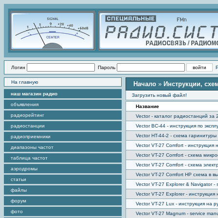
Логин
Пароль
На главную
Начало
»
Инструкции, схе
наш магазин радио
Загрузить новый файл!
объявления
Название
радиорейтинг
Vector - каталог радиостанций за 
радиостанции
Vector BC-44 - инструкция по эксп
Vector HT-44-2 - схема гаринитуры
радиоприемники
Vector VT-27 Comfort - инструкция 
диапазоны частот
Vector VT-27 Comfort - схема мик
таблица частот
Vector VT-27 Comfort - схема элек
аэродромы
Vector VT-27 Comfort HP схема в 
статьи
Vector VT-27 Explorer & Navigator -
файлы
Vector VT-27 Explorer - инструкция
форум
Vector VT-27 Lux - инструкция на р
фото
Vector VT-27 Magnum - service man