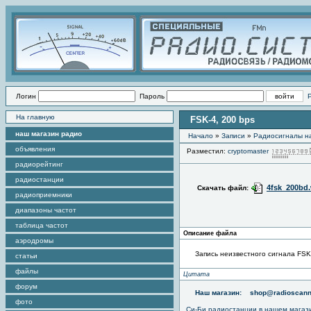
Логин
Пароль
На главную
FSK-4, 200 bps
наш магазин радио
Начало
»
Записи
»
Радиоcигналы на
объявления
Разместил:
cryptomaster
радиорейтинг
радиостанции
4fsk_200bd
Скачать файл:
радиоприемники
диапазоны частот
таблица частот
Описание файла
аэродромы
Запись неизвестного сигнала FSK
статьи
файлы
Цитата
форум
Наш магазин:
shop@radioscann
фото
Си-Би радиостанции в нашем магаз