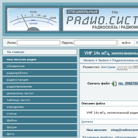
Логин
Пароль
На главную
VHF 14x мГц, неопознанн
наш магазин радио
Начало
»
Записи
»
Радиоcигналы на
объявления
Разместил:
Ангстрем
радиорейтинг
радиостанции
rec_006876
Скачать файл:
радиоприемники
диапазоны частот
таблица частот
Описание файла
аэродромы
VHF 14x мГц, неопознанный рад
статьи
файлы
Цитата
форум
Наш магазин:
shop@radioscann
фото
Различные приборы, оборудование,