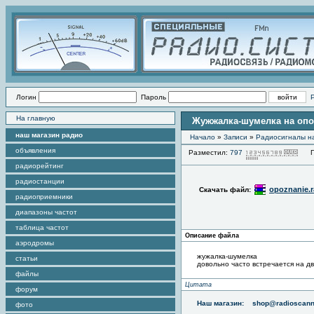
Логин
Пароль
На главную
Жужжалка-шумелка на опо
наш магазин радио
Начало
»
Записи
»
Радиоcигналы на
объявления
Разместил:
797
Про
радиорейтинг
радиостанции
opoznanie.r
Скачать файл:
радиоприемники
диапазоны частот
таблица частот
Описание файла
аэродромы
жужалка-шумелка
статьи
довольно часто встречается на д
файлы
Цитата
форум
Наш магазин:
shop@radioscann
фото