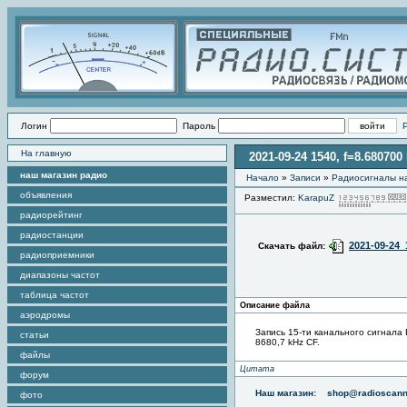
Логин
Пароль
На главную
2021-09-24 1540, f=8.68070
наш магазин радио
Начало
»
Записи
»
Радиоcигналы на
объявления
Разместил:
KarapuZ
радиорейтинг
радиостанции
2021-09-24
Скачать файл:
радиоприемники
диапазоны частот
таблица частот
Описание файла
аэродромы
Запись 15-ти канального сигнала
статьи
8680,7 kHz CF.
файлы
Цитата
форум
Наш магазин:
shop@radioscann
фото