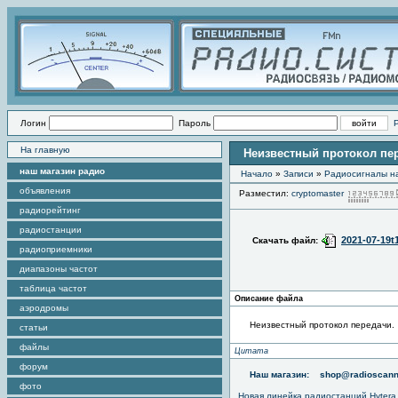
Логин
Пароль
На главную
Неизвестный протокол пе
наш магазин радио
Начало
»
Записи
»
Радиоcигналы на
объявления
Разместил:
cryptomaster
радиорейтинг
радиостанции
2021-07-19t
Скачать файл:
радиоприемники
диапазоны частот
таблица частот
Описание файла
аэродромы
Неизвестный протокол передачи.
статьи
файлы
Цитата
форум
Наш магазин:
shop@radioscann
фото
Новая линейка радиостанций Hytera