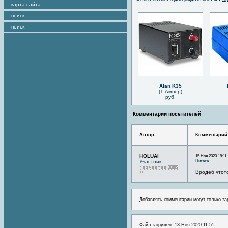
карта сайта
поиск
поиск
Alan K35
(1 Ампер)
руб.
Комментарии посетителей
Автор
Комментарий
HOLUAI
15 Ноя 2020 18:11
Цитата
Участник
Вродеб чтот
Добавлять комментарии могут только за
Файл загружен: 13 Ноя 2020 11:51