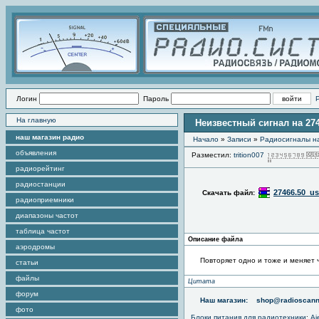
Логин
Пароль
На главную
Неизвестный сигнал на 274
наш магазин радио
Начало
»
Записи
»
Радиоcигналы на
объявления
Разместил:
trition007
радиорейтинг
радиостанции
27466.50_us
Скачать файл:
радиоприемники
диапазоны частот
таблица частот
Описание файла
аэродромы
Повторяет одно и тоже и меняет 
статьи
файлы
Цитата
форум
Наш магазин:
shop@radioscann
фото
Блоки питания для радиотехники
:
Aj