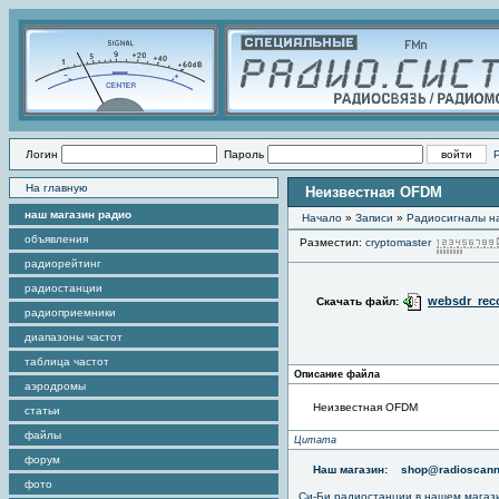
Логин
Пароль
На главную
Неизвестная OFDM
наш магазин радио
Начало
»
Записи
»
Радиоcигналы на
объявления
Разместил:
cryptomaster
радиорейтинг
радиостанции
websdr_reco
Скачать файл:
радиоприемники
диапазоны частот
таблица частот
Описание файла
аэродромы
Неизвестная OFDM
статьи
файлы
Цитата
форум
Наш магазин:
shop@radioscann
фото
Си-Би радиостанции в нашем магаз