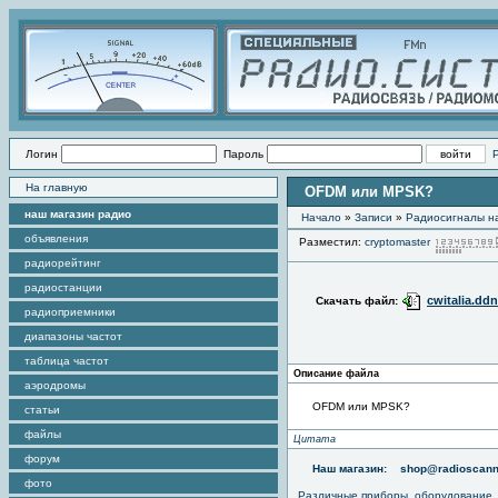
Логин
Пароль
На главную
OFDM или MPSK?
наш магазин радио
Начало
»
Записи
»
Радиоcигналы на
объявления
Разместил:
cryptomaster
радиорейтинг
радиостанции
cwitalia.dd
Скачать файл:
радиоприемники
диапазоны частот
таблица частот
Описание файла
аэродромы
OFDM или MPSK?
статьи
файлы
Цитата
форум
Наш магазин:
shop@radioscann
фото
Различные приборы, оборудование,