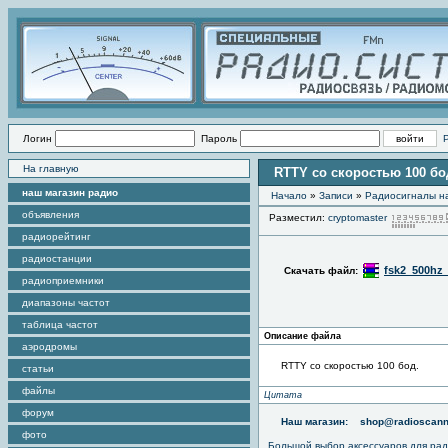
Логин
Пароль
На главную
RTTY со скоростью 100 бо
наш магазин радио
Начало
»
Записи
»
Радиоcигналы на
объявления
Разместил:
cryptomaster
радиорейтинг
радиостанции
fsk2_500hz_
Скачать файл:
радиоприемники
диапазоны частот
таблица частот
Описание файла
аэродромы
RTTY со скоростью 100 бод.
статьи
файлы
Цитата
форум
Наш магазин:
shop@radioscann
фото
Большой выбор аксессуаров для рад