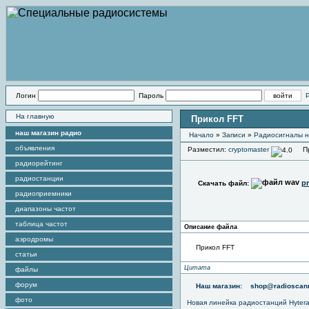
Логин
Пароль
На главную
Прикол FFT
наш магазин радио
Начало
»
Записи
»
Радиоcигналы н
объявления
Разместил:
cryptomaster
Про
радиорейтинг
радиостанции
pr
Скачать файл:
радиоприемники
диапазоны частот
таблица частот
Описание файла
аэродромы
Прикол FFT
статьи
Цитата
файлы
форум
Наш магазин:
shop@radioscann
фото
Новая линейка радиостанций Hyter