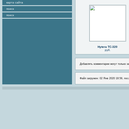
карта сайта
поиск
поиск
Hytera TC-320
руб.
Добавлять комментарии могут только з
Файл загружен: 02 Янв 2020 18:56, пос