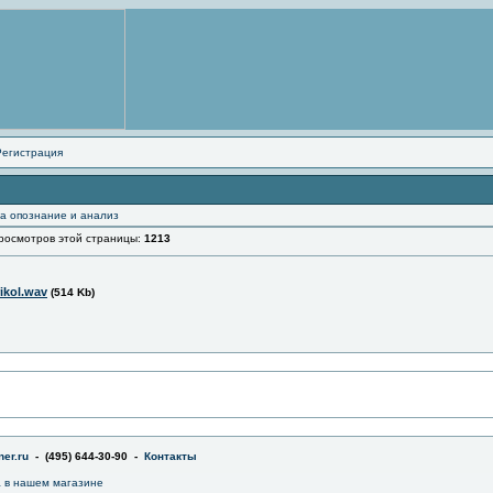
Регистрация
а опознание и анализ
смотров этой страницы:
1213
ikol.wav
(514 Kb)
er.ru
- (495) 644-30-90 -
Контакты
a в нашем магазине