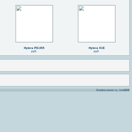
Hytera PD-355
Hytera X1E
руб.
руб.
©
radioscanner.ru
,
miniBB
®