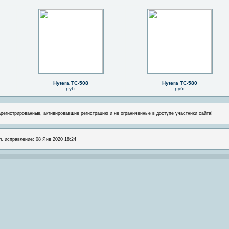
Hytera TC-508
Hytera TC-580
руб.
руб.
арегистрированные, активировавшие регистрацию и не ограниченные в доступе участники сайта!
л. исправление: 08 Янв 2020 18:24