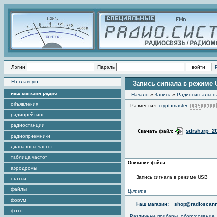
Логин
Пароль
На главную
Запись сигнала в режиме
наш магазин радио
Начало
»
Записи
»
Радиоcигналы на
объявления
Разместил:
cryptomaster
радиорейтинг
радиостанции
sdrsharp_2
Скачать файл:
радиоприемники
диапазоны частот
таблица частот
Описание файла
аэродромы
Запись сигнала в режиме USB
статьи
файлы
Цитата
форум
Наш магазин:
shop@radioscann
фото
Различные приборы, оборудование,