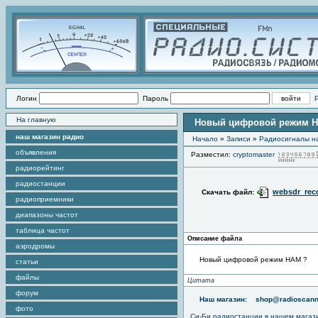
Логин
Пароль
На главную
Новый цифровой режим 
наш магазин радио
Начало
»
Записи
»
Радиоcигналы на
объявления
Разместил:
cryptomaster
радиорейтинг
радиостанции
websdr_rec
Скачать файл:
радиоприемники
диапазоны частот
таблица частот
Описание файла
аэродромы
Новый цифровой режим НАМ ?
статьи
файлы
Цитата
форум
Наш магазин:
shop@radioscann
фото
Си-Би радиостанции в нашем магаз