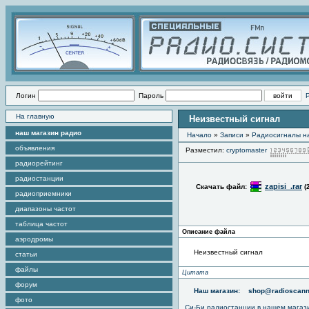
Логин
Пароль
На главную
Неизвестный сигнал
наш магазин радио
Начало
»
Записи
»
Радиоcигналы на
объявления
Разместил:
cryptomaster
радиорейтинг
радиостанции
zapisi_.rar
Скачать файл:
(
радиоприемники
диапазоны частот
таблица частот
Описание файла
аэродромы
Неизвестный сигнал
статьи
файлы
Цитата
форум
Наш магазин:
shop@radioscann
фото
Си-Би радиостанции в нашем магаз