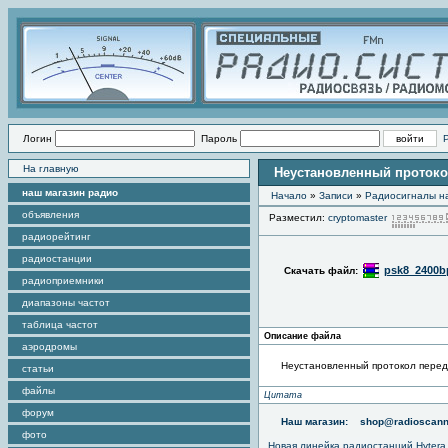
Логин
Пароль
На главную
Неустановленный протоко
наш магазин радио
Начало
»
Записи
»
Радиоcигналы на
объявления
Разместил:
cryptomaster
радиорейтинг
радиостанции
psk8_2400b
Скачать файл:
радиоприемники
диапазоны частот
таблица частот
Описание файла
аэродромы
Неустановленный протокол перед
статьи
файлы
Цитата
форум
Наш магазин:
shop@radioscann
фото
Новая линейка радиостанций Hytera