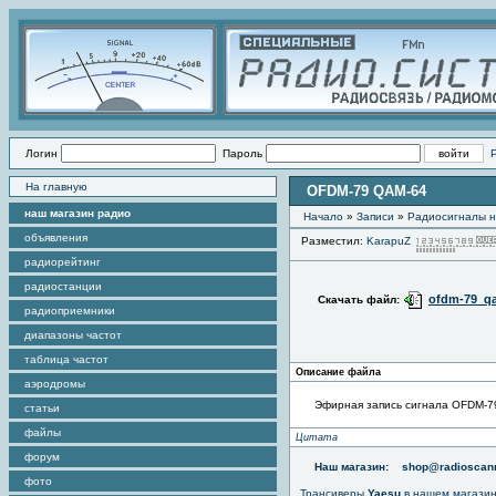
Логин
Пароль
На главную
OFDM-79 QAM-64
наш магазин радио
Начало
»
Записи
»
Радиоcигналы н
объявления
Разместил:
KarapuZ
радиорейтинг
радиостанции
ofdm-79_q
Скачать файл:
радиоприемники
диапазоны частот
таблица частот
Описание файла
аэродромы
Эфирная запись сигнала OFDM-7
статьи
файлы
Цитата
форум
Наш магазин:
shop@radioscann
фото
Трансиверы
Yaesu
в нашем магази