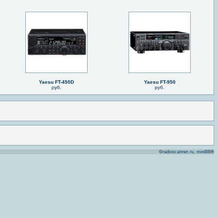
Yaesu FT-450D
Yaesu FT-950
руб.
руб.
©
radioscanner.ru
,
miniBB
®