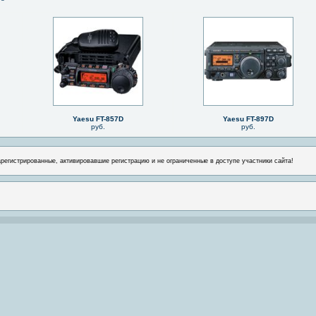
Yaesu FT-857D
Yaesu FT-897D
руб.
руб.
арегистрированные, активировавшие регистрацию и не ограниченные в доступе участники сайта!