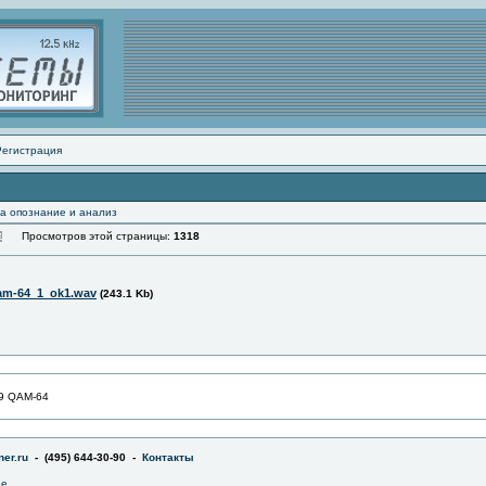
Регистрация
а опознание и анализ
Просмотров этой страницы:
1318
am-64_1_ok1.wav
(243.1 Kb)
9 QAM-64
er.ru
- (495) 644-30-90 -
Контакты
не