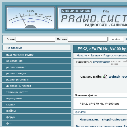
Логин
Пароль
На главную
FSK2, dF=170 Hz, V=100 bp
наш магазин радио
Начало
»
Записи
»
Радиоcигналы на
объявления
Разместил:
cryptomaster
радиорейтинг
радиостанции
websdr_reco
Скачать файл:
радиоприемники
диапазоны частот
таблица частот
Описание файла
аэродромы
FSK2, dF=170 Hz, V=100 bps
статьи
файлы
Цитата
форум
Наш магазин:
shop@radioscann
фото
Блоки питания для радиотехники
:
Aj