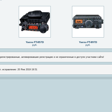
Yaesu FT-857D
Yaesu FT-897D
руб.
руб.
арегистрированные, активировавшие регистрацию и не ограниченные в доступе участники сайта!
л. исправление: 20 Янв 2019 19:51