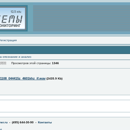
Регистрация
а опознание и анализ
Просмотров этой страницы:
1346
1108_044415z_4601khz_if.wav
(2435.9 Kb)
er.ru
- (495) 644-30-90 -
Контакты
не