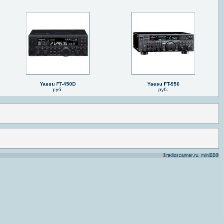
Yaesu FT-450D
Yaesu FT-950
руб.
руб.
©
radioscanner.ru
,
miniBB
®