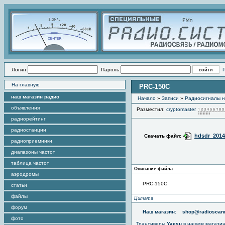
Логин
Пароль
На главную
PRC-150C
наш магазин радио
Начало
»
Записи
»
Радиоcигналы н
объявления
Разместил:
cryptomaster
радиорейтинг
радиостанции
hdsdr_2014
Скачать файл:
радиоприемники
диапазоны частот
таблица частот
Описание файла
аэродромы
PRC-150C
статьи
файлы
Цитата
форум
Наш магазин:
shop@radioscann
фото
Трансиверы
Yaesu
в нашем магази