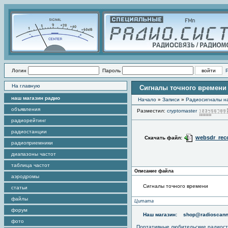
Логин
Пароль
На главную
Сигналы точного времени
наш магазин радио
Начало
»
Записи
»
Радиоcигналы на
объявления
Разместил:
cryptomaster
радиорейтинг
радиостанции
websdr_reco
Скачать файл:
радиоприемники
диапазоны частот
таблица частот
Описание файла
аэродромы
Сигналы точного времени
статьи
файлы
Цитата
форум
Наш магазин:
shop@radioscann
фото
Портативные любительские радиос