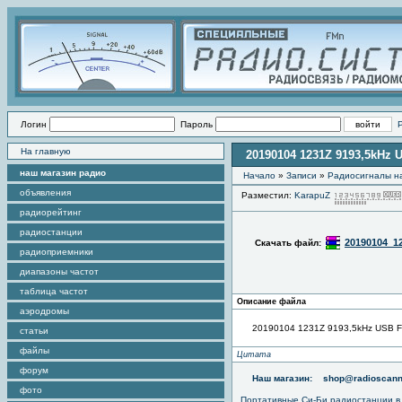
Логин
Пароль
На главную
20190104 1231Z 9193,5kHz 
наш магазин радио
Начало
»
Записи
»
Радиоcигналы на
объявления
Разместил:
KarapuZ
радиорейтинг
радиостанции
20190104_12
Скачать файл:
радиоприемники
диапазоны частот
таблица частот
Описание файла
аэродромы
20190104 1231Z 9193,5kHz USB F
статьи
файлы
Цитата
форум
Наш магазин:
shop@radioscann
фото
Портативные
Си-Би радиостанции
в