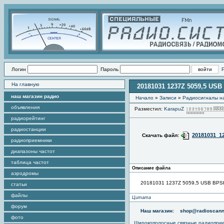
Логин
Пароль
На главную
20181031 1237Z 5059,5 USB 
наш магазин радио
Начало
»
Записи
»
Радиоcигналы на
объявления
Разместил:
KarapuZ
радиорейтинг
радиостанции
20181031_1
Скачать файл:
радиоприемники
диапазоны частот
таблица частот
Описание файла
аэродромы
20181031 1237Z 5059,5 USB BPSK 
статьи
файлы
Цитата
форум
Наш магазин:
shop@radioscann
фото
Широкополосные связные радиопри