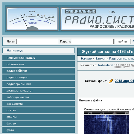
Логин
Пароль
На главную
Жуткий сигнал на 4193 кГц
наш магазин радио
Начало
»
Записи
»
Радиоcигналы на
объявления
Разместил:
Nabludatel
радиорейтинг
радиостанции
2018-aug-04
Скачать файл:
радиоприемники
диапазоны частот
таблица частот
Описание файла
аэродромы
Сигнал на центральной частоте 
статьи
файлы
форум
фото