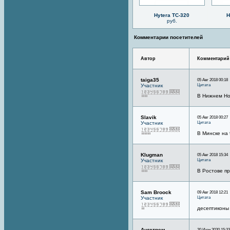
Hytera TC-320
H
руб.
Комментарии посетителей
Автор
Комментарий
taiga35
05 Авг 2018 00:18
Цитата
Участник
В Нижнем Но
Slavik
05 Авг 2018 00:27
Цитата
Участник
В Минске на 
Klugman
05 Авг 2018 15:34
Цитата
Участник
В Ростове п
Sam Broock
09 Авг 2018 12:21
Цитата
Участник
десептиконы
Ангстрем
20 Июн 2020 15:33