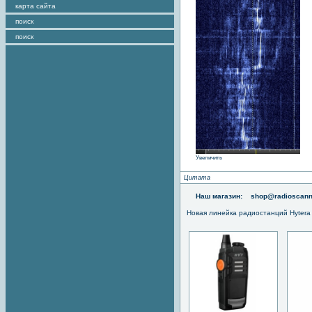
карта сайта
поиск
поиск
Увеличить
Цитата
Наш магазин:
shop@radioscann
Новая линейка радиостанций Hytera