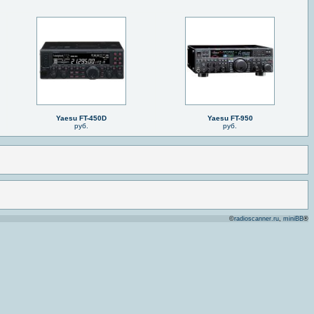
Yaesu FT-450D
Yaesu FT-950
руб.
руб.
©
radioscanner.ru
,
miniBB
®