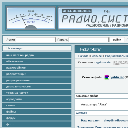
Логин
Пароль
На главную
Т-219 "Яхта"
наш магазин радио
Начало
»
Записи
»
Радиоcигналы н
объявления
Разместил:
cryptomaster
радиорейтинг
радиостанции
yahta.rar
Скачать файл:
(1
радиоприемники
диапазоны частот
таблица частот
Описание файла
аэродромы
Аппаратура "Яхта"
статьи
файлы
Цитата
форум
Наш магазин:
shop@radioscann
фото
Трансиверы
Yaesu
в нашем магази