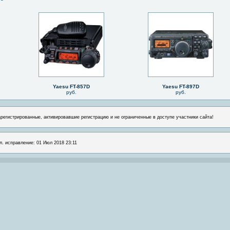
Yaesu FT-857D
Yaesu FT-897D
руб.
руб.
арегистрированные, активировавшие регистрацию и не ограниченные в доступе участники сайта!
л. исправление: 01 Июл 2018 23:11