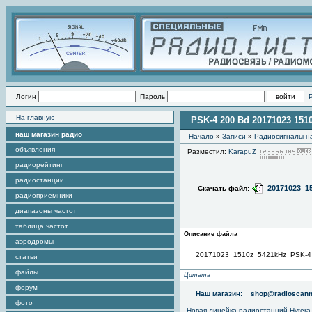
Логин
Пароль
На главную
PSK-4 200 Bd 20171023 151
наш магазин радио
Начало
»
Записи
»
Радиоcигналы на
объявления
Разместил:
KarapuZ
радиорейтинг
радиостанции
20171023_1
Скачать файл:
радиоприемники
диапазоны частот
таблица частот
Описание файла
аэродромы
20171023_1510z_5421kHz_PSK-
статьи
файлы
Цитата
форум
Наш магазин:
shop@radioscann
фото
Новая линейка радиостанций Hytera