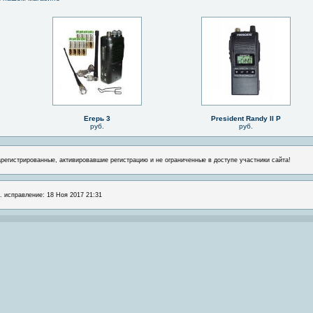
Егерь 3
President Randy II P
руб.
руб.
арегистрированные, активировавшие регистрацию и не ограниченные в доступе участники сайта!
л. исправление: 18 Ноя 2017 21:31