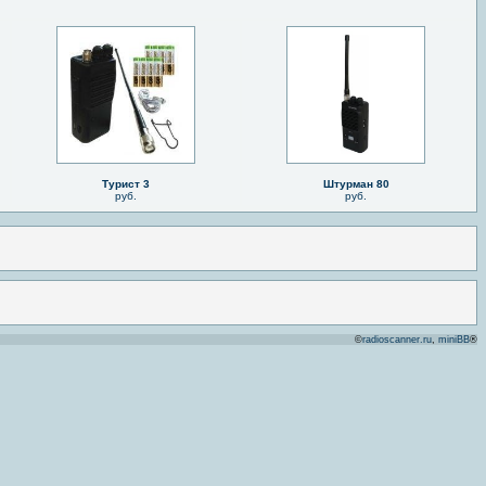
Турист 3
Штурман 80
руб.
руб.
©
radioscanner.ru
,
miniBB
®