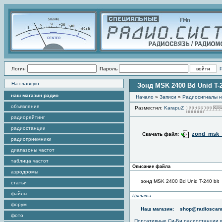
Логин
Пароль
На главную
Зонд MSK 2400 Bd Unid T-2
наш магазин радио
Начало
»
Записи
»
Радиоcигналы н
объявления
Разместил:
KarapuZ
радиорейтинг
радиостанции
zond_msk_2
Скачать файл:
радиоприемники
диапазоны частот
таблица частот
Описание файла
аэродромы
зонд MSK 2400 Bd Unid T-240 bit
статьи
файлы
Цитата
форум
Наш магазин:
shop@radioscann
фото
Портативные
Си-Би радиостанции
в