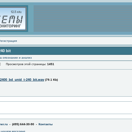
Регистрация
40 bit
а опознание и анализ
Просмотров этой страницы:
1451
400_bd_unid_t-240_bit.wav
(79.1 Kb)
er.ru
- (495) 644-30-90 -
Контакты
 нашем магазине