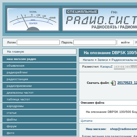
Логин
Пароль
На главную
На опознание DBPSK 100/50
наш магазин радио
Начало
»
Записи
»
Радиоcигналы на
объявления
Разместил:
KarapuZ
радиорейтинг
радиостанции
20170523_1
Скачать файл:
радиоприемники
диапазоны частот
таблица частот
Описание файла
аэродромы
На опознание DBPSK 100/500 Бод
статьи
файлы
Цитата
форум
Наш магазин:
shop@radioscann
фото
Блоки питания для радиотехники
:
Aj