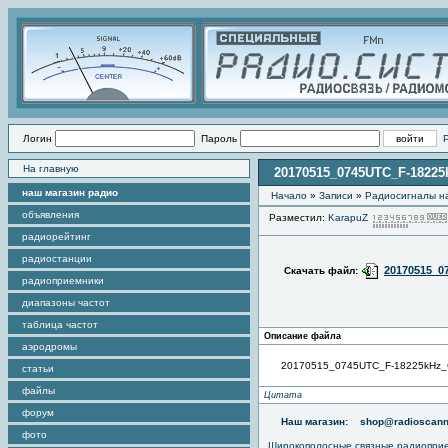
Логин
Пароль
На главную
20170515_0745UTC_F-18225
наш магазин радио
Начало
»
Записи
»
Радиоcигналы на
объявления
Разместил:
KarapuZ
радиорейтинг
радиостанции
20170515_0
Скачать файл:
радиоприемники
диапазоны частот
таблица частот
Описание файла
аэродромы
20170515_0745UTC_F-18225kHz_
статьи
файлы
Цитата
форум
Наш магазин:
shop@radioscann
фото
Широкополосные связные радиопри