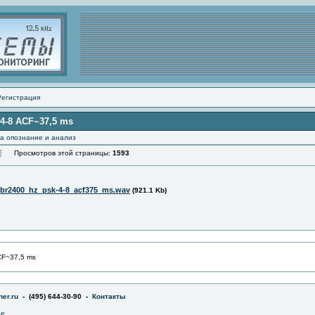
Регистрация
-4-8 ACF~37,5 ms
а опознание и анализ
Просмотров этой страницы:
1593
br2400_hz_psk-4-8_acf375_ms.wav
(921.1 Kb)
CF~37,5 ms
er.ru
- (495) 644-30-90 -
Контакты
не