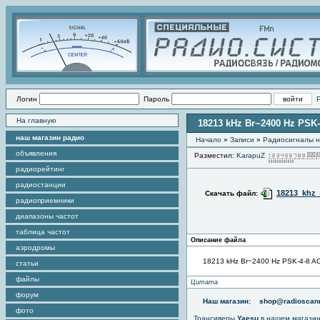
Логин
Пароль
На главную
18213 kHz Br~2400 Hz PSK
наш магазин радио
Начало
»
Записи
»
Радиоcигналы н
объявления
Разместил:
KarapuZ
радиорейтинг
радиостанции
18213_khz_
Скачать файл:
радиоприемники
диапазоны частот
таблица частот
Описание файла
аэродромы
18213 kHz Br~2400 Hz PSK-4-8 A
статьи
файлы
Цитата
форум
Наш магазин:
shop@radioscann
фото
Трансиверы
Yaesu
в нашем магази