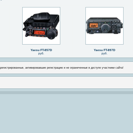
Yaesu FT-857D
Yaesu FT-897D
руб.
руб.
арегистрированные, активировавшие регистрацию и не ограниченные в доступе участники сайта!