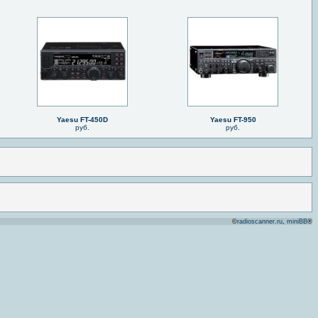
Yaesu FT-450D
Yaesu FT-950
руб.
руб.
©
radioscanner.ru
,
miniBB
®