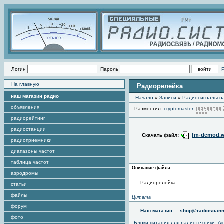
Логин
Пароль
На главную
Радиорелейка
наш магазин радио
Начало
»
Записи
»
Радиоcигналы на
объявления
Разместил:
cryptomaster
радиорейтинг
радиостанции
fm-demod.
Скачать файл:
радиоприемники
диапазоны частот
таблица частот
Описание файла
аэродромы
Радиорелейка
статьи
файлы
Цитата
форум
Наш магазин:
shop@radioscann
фото
Блоки питания для радиотехники
:
Aj