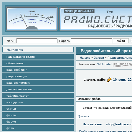
Логин
Пароль
На главную
Радиолюбительский прото
наш магазин радио
Начало
»
Записи
»
Радиоcигналы на
объявления
Разместил:
Nabludatel
радиорейтинг
радиостанции
10_sent._2
Скачать файл:
радиоприемники
диапазоны частот
таблица частот
Описание файла
аэродромы
Забыл что за радиолюбительский
статьи
файлы
Цитата
форум
Наш магазин:
shop@radioscann
фото
Си-Би радиостанции в нашем магаз