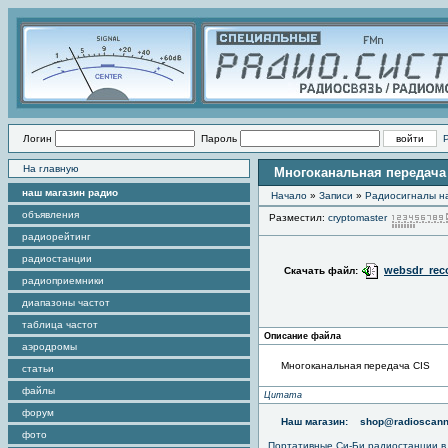
Логин
Пароль
На главную
Многоканальная передача
наш магазин радио
Начало
»
Записи
»
Радиоcигналы на
объявления
Разместил:
cryptomaster
радиорейтинг
радиостанции
websdr_reco
Скачать файл:
радиоприемники
диапазоны частот
таблица частот
Описание файла
аэродромы
Многоканальная передача CIS
статьи
файлы
Цитата
форум
Наш магазин:
shop@radioscann
фото
Портативные
Си-Би радиостанции
в