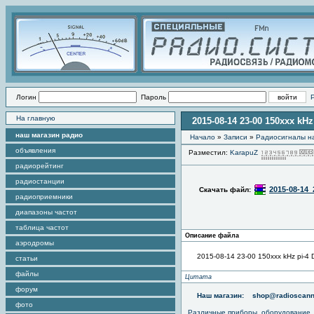
Логин
Пароль
На главную
2015-08-14 23-00 150xxx kH
наш магазин радио
Начало
»
Записи
»
Радиоcигналы на
объявления
Разместил:
KarapuZ
радиорейтинг
радиостанции
2015-08-14
Скачать файл:
радиоприемники
диапазоны частот
таблица частот
Описание файла
аэродромы
2015-08-14 23-00 150xxx kHz pi-
статьи
файлы
Цитата
форум
Наш магазин:
shop@radioscann
фото
Различные приборы, оборудование,