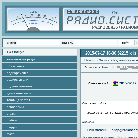
Логин
Пароль
На главную
2015-07-17 16-30 32215 kH
наш магазин радио
Начало
»
Записи
»
Радиоcигналы н
объявления
Разместил:
KarapuZ
радиорейтинг
радиостанции
2015-07-17
Скачать файл:
радиоприемники
диапазоны частот
таблица частот
Описание файла
аэродромы
2015-07-17 16-30 32215 kHz QAM
статьи
файлы
Цитата
форум
Наш магазин:
shop@radioscann
фото
Различные приборы, оборудование,