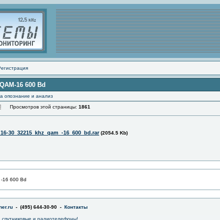
Регистрация
z QAM-16 600 Bd
а опознание и анализ
Просмотров этой страницы:
1861
_16-30_32215_khz_qam_-16_600_bd.rar
(2054.5 Kb)
 -16 600 Bd
er.ru
- (495) 644-30-90 -
Контакты
 спутниковые и радиотелефоны!