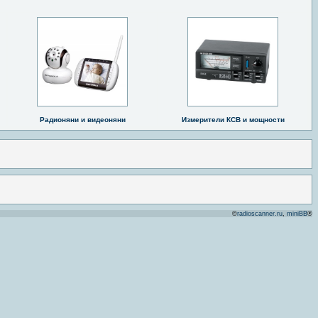
Радионяни и видеоняни
Измерители КСВ и мощности
©
radioscanner.ru
,
miniBB
®