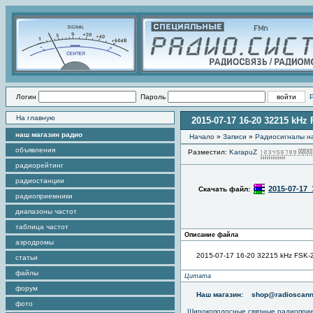
Логин
Пароль
На главную
2015-07-17 16-20 32215 kHz
наш магазин радио
Начало
»
Записи
»
Радиоcигналы на
объявления
Разместил:
KarapuZ
радиорейтинг
радиостанции
2015-07-17_
Скачать файл:
радиоприемники
диапазоны частот
таблица частот
Описание файла
аэродромы
2015-07-17 16-20 32215 kHz FSK-
статьи
файлы
Цитата
форум
Наш магазин:
shop@radioscann
фото
Широкополосные связные радиопри