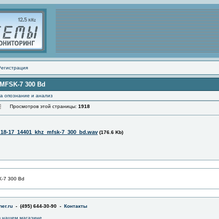
Регистрация
z MFSK-7 300 Bd
а опознание и анализ
Просмотров этой страницы:
1918
_18-17_14401_khz_mfsk-7_300_bd.wav
(176.6 Kb)
K-7 300 Bd
er.ru
- (495) 644-30-90 -
Контакты
 нашем магазине