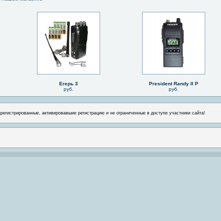
Егерь 3
President Randy II P
руб.
руб.
арегистрированные, активировавшие регистрацию и не ограниченные в доступе участники сайта!