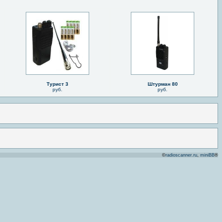
Турист 3
Штурман 80
руб.
руб.
©
radioscanner.ru
,
miniBB
®