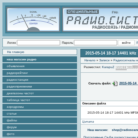
Логин
Пароль
На главную
2015-05-14 18-17 14401 kH
наш магазин радио
Начало
»
Записи
»
Радиоcигналы н
объявления
Разместил:
KarapuZ
радиорейтинг
радиостанции
2015-05-14
Скачать файл:
радиоприемники
диапазоны частот
таблица частот
Описание файла
аэродромы
2015-05-14 18-17 14401 kHz MFS
статьи
файлы
Цитата
форум
Наш магазин:
shop@radioscann
фото
Портативные
Си-Би радиостанции
в