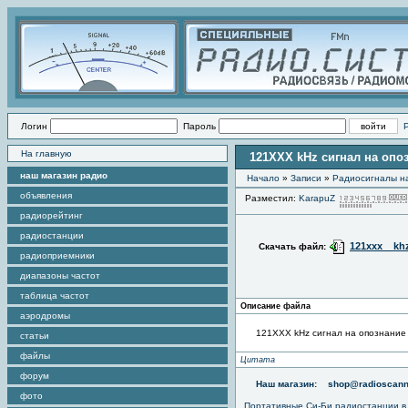
Логин
Пароль
На главную
121XXX kHz сигнал на опо
наш магазин радио
Начало
»
Записи
»
Радиоcигналы на
объявления
Разместил:
KarapuZ
радиорейтинг
радиостанции
121xxx__kh
Скачать файл:
радиоприемники
диапазоны частот
таблица частот
Описание файла
аэродромы
121XXX kHz сигнал на опознание
статьи
файлы
Цитата
форум
Наш магазин:
shop@radioscann
фото
Портативные
Си-Би радиостанции
в