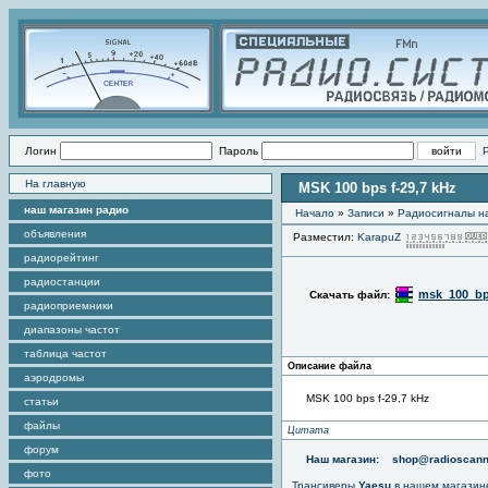
Логин
Пароль
На главную
MSK 100 bps f-29,7 kHz
наш магазин радио
Начало
»
Записи
»
Радиоcигналы на
объявления
Разместил:
KarapuZ
радиорейтинг
радиостанции
msk_100_bp
Скачать файл:
радиоприемники
диапазоны частот
таблица частот
Описание файла
аэродромы
MSK 100 bps f-29,7 kHz
статьи
файлы
Цитата
форум
Наш магазин:
shop@radioscann
фото
Трансиверы
Yaesu
в нашем магазин