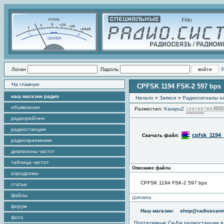
Логин
Пароль
На главную
CPFSK 1194 FSK-2 597 bps
наш магазин радио
Начало
»
Записи
»
Радиоcигналы на
объявления
Разместил:
KarapuZ
радиорейтинг
радиостанции
cpfsk_1194_
Скачать файл:
радиоприемники
диапазоны частот
таблица частот
Описание файла
аэродромы
CPFSK 1194 FSK-2 597 bps
статьи
файлы
Цитата
форум
Наш магазин:
shop@radioscann
фото
Портативные
Си-Би радиостанции
в