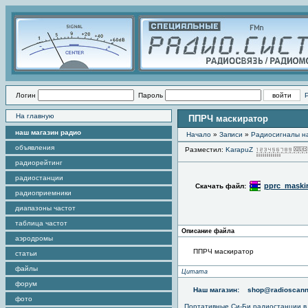
Логин
Пароль
На главную
ППРЧ маскиратор
наш магазин радио
Начало
»
Записи
»
Радиоcигналы на
объявления
Разместил:
KarapuZ
радиорейтинг
радиостанции
pprc_maskir
Скачать файл:
радиоприемники
диапазоны частот
таблица частот
Описание файла
аэродромы
ППРЧ маскиратор
статьи
файлы
Цитата
форум
Наш магазин:
shop@radioscann
фото
Портативные
Си-Би радиостанции
в