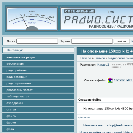
Логин
Пароль
На главную
На опознание 150xxx kHz 4
наш магазин радио
Начало
»
Записи
»
Радиоcигналы на
объявления
Разместил:
KarapuZ
радиорейтинг
радиостанции
150xxx_khz
Скачать файл:
радиоприемники
диапазоны частот
таблица частот
Описание файла
аэродромы
На опознание 150xxx kHz 4800 bp
статьи
файлы
Цитата
форум
Наш магазин:
shop@radioscann
фото
Новая линейка радиостанций Hytera